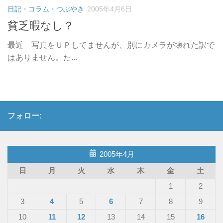
日記・コラム・つぶやき
2005年4月6日
貧乏暇なし？
最近 写真をＵＰしてませんが、別にカメラが壊れた訳で
はありません。た...
フォロー:
2005年4月
日
月
火
水
木
金
土
1
2
3
4
5
6
7
8
9
10
11
12
13
14
15
16