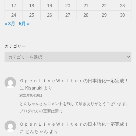
17
18
19
20
21
22
23
24
25
26
27
28
29
30
« 3月
5月 »
カテゴリー
カ
テ
ゴ
リ
ＯｐｅｎＬｉｖｅＷｒｉｔｅｒの日本語化一応完成！
ー
に
Kisanuki
より
2021年9月16日
とんちゃんさんコメントを残して頂きありがとうございます。
ブログの方の更新は滞っ…
ＯｐｅｎＬｉｖｅＷｒｉｔｅｒの日本語化一応完成！
に
とんちゃん
より