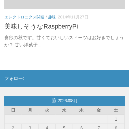
エレクトロニクス関連
/
趣味
2014年11月27日
美味しそうなRaspberryPi
食欲の秋です。甘くておいしいスィーツはお好きでしょう
か？ 甘い洋菓子...
フォロー:
2026年8月
日
月
火
水
木
金
土
1
2
3
4
5
6
7
8